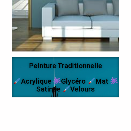
Peinture Traditionnelle
Acrylique
Glycéro
Mat
Satinée
Velours